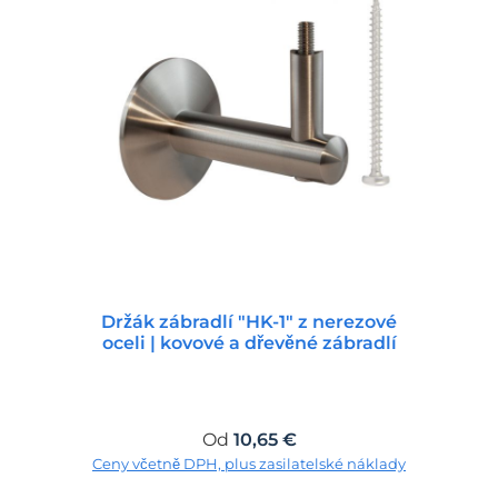
Držák zábradlí "HK-1" z nerezové
oceli | kovové a dřevěné zábradlí
Běžná cena:
Od
10,65 €
Ceny včetně DPH, plus zasilatelské náklady