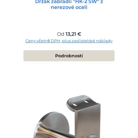
Držák zábradlí "HK-2 SW" z
nerezové oceli
Běžná cena:
Od
13,21 €
Ceny včetně DPH, plus zasilatelské náklady
Podrobnosti