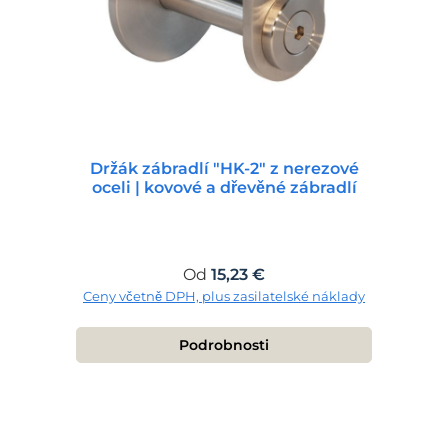
Držák zábradlí "HK-2" z nerezové
oceli | kovové a dřevěné zábradlí
Běžná cena:
Od
15,23 €
Ceny včetně DPH, plus zasilatelské náklady
Podrobnosti