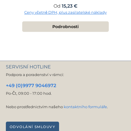
Běžná cena:
Od
15,23 €
Ceny včetně DPH, plus zasilatelské náklady
Podrobnosti
SERVISNÍ HOTLINE
Podpora a poradenství v rámci:
+49 (0)9977 9046972
Po-Čt, 09:00 - 17:00 hod.
Nebo prostřednictvím našeho
kontaktního formuláře
.
ODVOLÁNÍ SMLOUVY