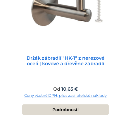
Držák zábradlí "HK-1" z nerezové
oceli | kovové a dřevěné zábradlí
Běžná cena:
Od
10,65 €
Ceny včetně DPH, plus zasilatelské náklady
Podrobnosti