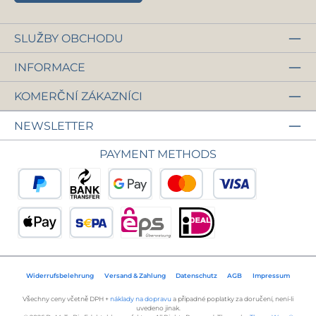
SLUŽBY OBCHODU
INFORMACE
KOMERČNÍ ZÁKAZNÍCI
NEWSLETTER
PAYMENT METHODS
PayPal
Předplacení
Google Pay
Kreditní nebo debetní 
Apple Pay
Přímé inkaso SEPA
eps
iDEAL
Widerrufsbelehrung
Versand & Zahlung
Datenschutz
AGB
Impressum
Všechny ceny včetně DPH +
náklady na dopravu
a případné poplatky za doručení, není-li
uvedeno jinak.