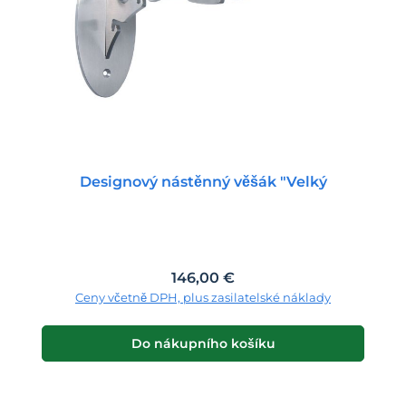
Designový nástěnný věšák "Velký
Běžná cena:
146,00 €
Ceny včetně DPH, plus zasilatelské náklady
Do nákupního košíku