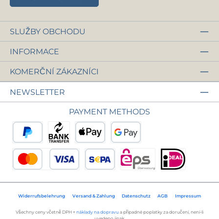
SLUŽBY OBCHODU
INFORMACE
KOMERČNÍ ZÁKAZNÍCI
NEWSLETTER
PAYMENT METHODS
PayPal
Předplacení
Apple Pay
Google Pay
Kreditní nebo debetní karta
Přímé inkaso SEPA
eps
iDEAL
Widerrufsbelehrung
Versand & Zahlung
Datenschutz
AGB
Impressum
Všechny ceny včetně DPH +
náklady na dopravu
a případné poplatky za doručení, není-li
uvedeno jinak.