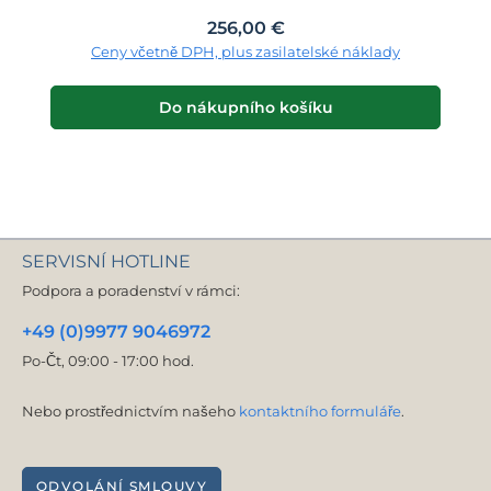
Běžná cena:
256,00 €
Ceny včetně DPH, plus zasilatelské náklady
Do nákupního košíku
SERVISNÍ HOTLINE
Podpora a poradenství v rámci:
+49 (0)9977 9046972
Po-Čt, 09:00 - 17:00 hod.
Nebo prostřednictvím našeho
kontaktního formuláře
.
ODVOLÁNÍ SMLOUVY