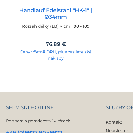
Handlauf Edelstahl "HK-1" |
Ø34mm
Rozsah délky (LB) v cm :
90 - 109
Běžná cena:
76,89 €
Ceny včetně DPH, plus zasilatelské
náklady
SERVISNÍ HOTLINE
SLUŽBY 
Podpora a poradenství v rámci:
Kontakt
Newsletter
+49 (0)9977 9046972