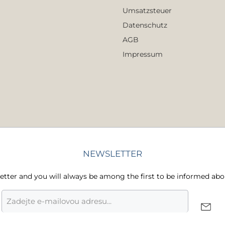
Umsatzsteuer
Datenschutz
AGB
Impressum
NEWSLETTER
letter and you will always be among the first to be informed abo
E-
mailová
adresa