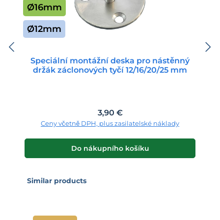
Ø16mm
Ø12mm
Speciální montážní deska pro nástěnný
držák záclonových tyčí 12/16/20/25 mm
Běžná cena:
3,90 €
Ceny včetně DPH, plus zasilatelské náklady
Do nákupního košíku
Přeskočit galerii produktů
Similar products