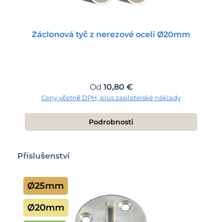
Záclonová tyč z nerezové oceli Ø20mm
Běžná cena:
Od
10,80 €
Ceny včetně DPH, plus zasilatelské náklady
Podrobnosti
Přeskočit galerii produktů
Příslušenství
Ø25mm
Ø20mm