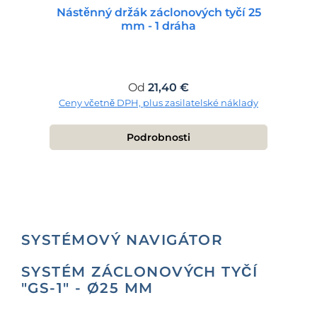
Nástěnný držák záclonových tyčí 25
mm - 1 dráha
Běžná cena:
Od
21,40 €
Ceny včetně DPH, plus zasilatelské náklady
Podrobnosti
SYSTÉMOVÝ NAVIGÁTOR
SYSTÉM ZÁCLONOVÝCH TYČÍ
"GS-1" - Ø25 MM