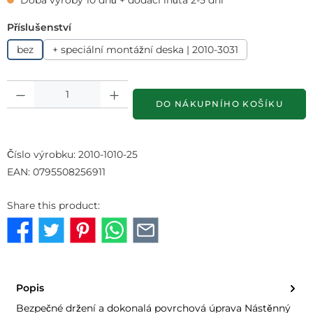
Vyberte
Příslušenství
bez
+ speciální montážní deska | 2010-3031
Množství produktu: Zadejte požadované množství nebo pomocí tlačí
DO NÁKUPNÍHO KOŠÍKU
Číslo výrobku:
2010-1010-25
EAN:
0795508256911
Share this product:
Popis
Bezpečné držení a dokonalá povrchová úprava Nástěnný