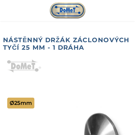
Přejít na hlavní obsah
NÁSTĚNNÝ DRŽÁK ZÁCLONOVÝCH
TYČÍ 25 MM - 1 DRÁHA
Přeskočit galerii obrázků
Ø25mm