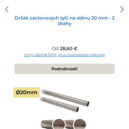
Držák záclonových tyčí na stěnu 20 mm - 2
dráhy
Běžná cena:
Od
28,60 €
Ceny včetně DPH, plus zasilatelské náklady
Podrobnosti
Ø20mm