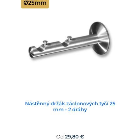
Ø25mm
Nástěnný držák záclonových tyčí 25
mm - 2 dráhy
Běžná cena:
Od
29,80 €