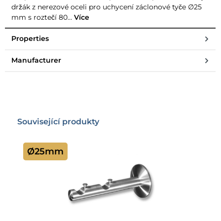
držák z nerezové oceli pro uchycení záclonové tyče ∅25
mm s roztečí 80…
Více
Properties
Manufacturer
Přeskočit galerii produktů
Související produkty
Ø25mm