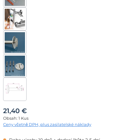
21,40 €
Obsah:
1 Kus
Ceny včetně DPH, plus zasilatelské náklady
Doba výroby 10 dnů + dodací lhůta 2-5 dní