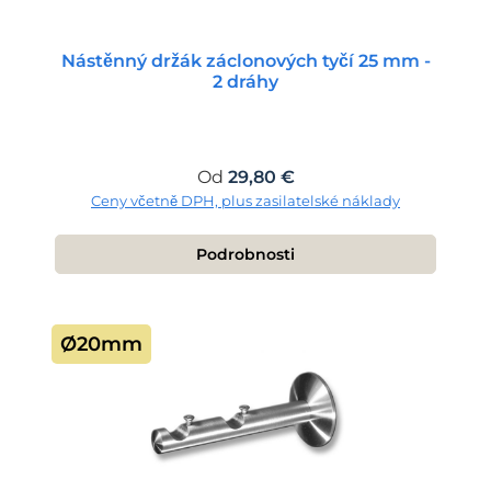
Nástěnný držák záclonových tyčí 25 mm -
2 dráhy
Běžná cena:
Od
29,80 €
Ceny včetně DPH, plus zasilatelské náklady
Podrobnosti
Ø20mm