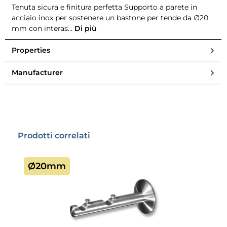
Tenuta sicura e finitura perfetta Supporto a parete in
acciaio inox per sostenere un bastone per tende da ∅20
mm con interas…
Di più
Properties
Manufacturer
Salta la galleria dei prodotti
Prodotti correlati
Ø20mm