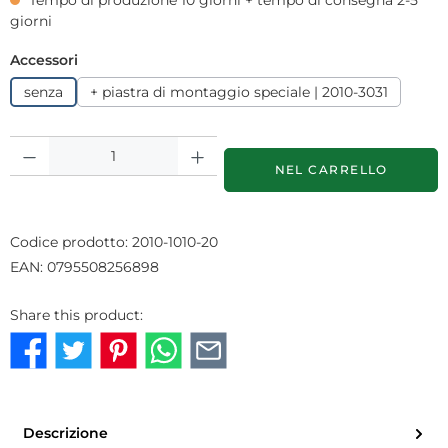
giorni
Seleziona
Accessori
senza
+ piastra di montaggio speciale | 2010-3031
Quantità del prodotto: inserisci la quantità desiderata o usa i puls
NEL CARRELLO
Codice prodotto:
2010-1010-20
EAN:
0795508256898
Share this product:
Descrizione