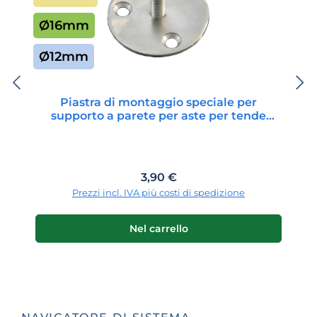
Ø16mm
Ø12mm
Piastra di montaggio speciale per
supporto a parete per aste per tende
12/16/20/25 mm
Prezzo normale:
3,90 €
Prezzi incl. IVA più costi di spedizione
Nel carrello