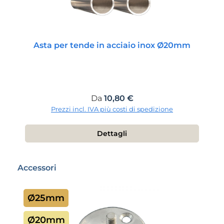
Asta per tende in acciaio inox Ø20mm
Prezzo normale:
Da
10,80 €
Prezzi incl. IVA più costi di spedizione
Dettagli
Salta la galleria dei prodotti
Accessori
Ø25mm
Ø20mm