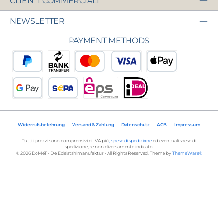
CLIENTI COMMERCIALI
NEWSLETTER
PAYMENT METHODS
PayPal
Pagamento anticipato
Carta di credito o di debito
Apple Pay
Google Pay
Addebito diretto SEPA
eps
iDEAL
Widerrufsbelehrung
Versand & Zahlung
Datenschutz
AGB
Impressum
Tutti i prezzi sono comprensivi di IVA più
, spese di spedizione
ed eventuali spese di
spedizione, se non diversamente indicato.
© 2026 DoMeT - Die Edelstahlmanufaktur - All Rights Reserved. Theme by
ThemeWare®