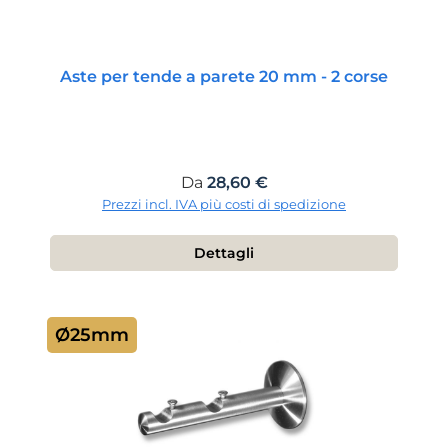
Aste per tende a parete 20 mm - 2 corse
Prezzo normale:
Da
28,60 €
Prezzi incl. IVA più costi di spedizione
Dettagli
Ø25mm