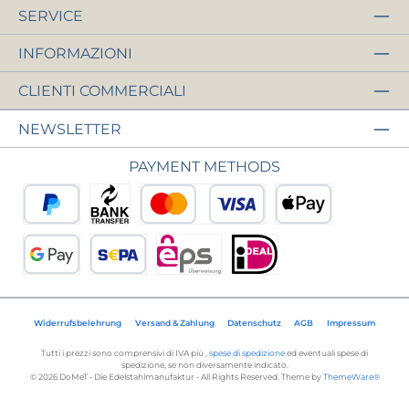
SERVICE
INFORMAZIONI
CLIENTI COMMERCIALI
NEWSLETTER
PAYMENT METHODS
PayPal
Pagamento anticipato
Carta di credito o di debito
Apple Pay
Google Pay
Addebito diretto SEPA
eps
iDEAL
Widerrufsbelehrung
Versand & Zahlung
Datenschutz
AGB
Impressum
Tutti i prezzi sono comprensivi di IVA più
, spese di spedizione
ed eventuali spese di
spedizione, se non diversamente indicato.
© 2026 DoMeT - Die Edelstahlmanufaktur - All Rights Reserved. Theme by
ThemeWare®