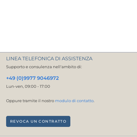
assistenza.
Saremo lieti di consigliarvi personalmente e di trovare la
soluzione giusta per voi!
LINEA TELEFONICA DI ASSISTENZA
Supporto e consulenza nell'ambito di:
+49 (0)9977 9046972
Lun-ven, 09:00 - 17:00
Oppure tramite il nostro
modulo di contatto
.
REVOCA UN CONTRATTO