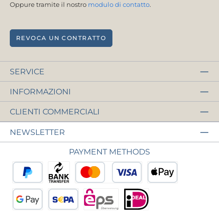
Oppure tramite il nostro
modulo di contatto
.
REVOCA UN CONTRATTO
SERVICE
INFORMAZIONI
CLIENTI COMMERCIALI
NEWSLETTER
PAYMENT METHODS
PayPal
Pagamento anticipato
Carta di credito o di debito
Apple Pay
Google Pay
Addebito diretto SEPA
eps
iDEAL