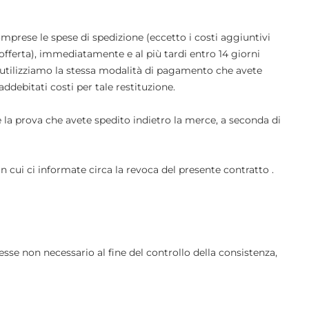
omprese le spese di spedizione (eccetto i costi aggiuntivi
fferta), immediatamente e al più tardi entro 14 giorni
ne utilizziamo la stessa modalità di pagamento che avete
debitati costi per tale restituzione.
 la prova che avete spedito indietro la merce, a seconda di
in cui ci informate circa la revoca del presente contratto
.
tesse non necessario al fine del controllo della consistenza,