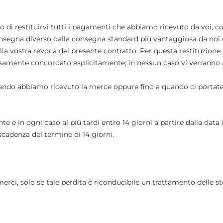
o di restituirvi tutti i pagamenti che abbiamo ricevuto da voi, c
onsegna diverso dalla consegna standard più vantaggiosa da noi o
alla vostra revoca del presente contratto. Per questa restituzio
samente concordato esplicitamente; in nessun caso vi verranno ad
uando abbiamo ricevuto la merce oppure fino a quando ci portate
 in ogni caso al più tardi entro 14 giorni a partire dalla data 
scadenza del termine di 14 giorni.
.
 merci, solo se tale perdita è riconducibile un trattamento delle s