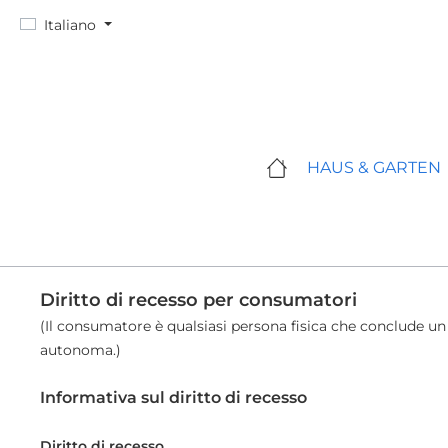
ssa al contenuto principale
Salta alla ricerca
Passa alla navigazione principale
Italiano
HAUS & GARTEN
Diritto di recesso per consumatori
(Il consumatore è qualsiasi persona fisica che conclude un
autonoma.)
Informativa sul diritto di recesso
Diritto di recesso