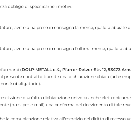
nza obbligo di specificarne i motivi.
ortatore, avete o ha preso in consegna la merce, qualora abbiate 
ortatore, avete o ha preso in consegna l'ultima merce, qualora ab
 informarci
(DOLP-METALL e.K., Pfarrer-Retzer-Str. 12, 93473 Ar
l presente contratto tramite una dichiarazione chiara (ad esempio 
 non è obbligatorio).
 rescissione o un'altra dichiarazione univoca anche elettronicam
nte (p. es. per e-mail) una conferma del ricevimento di tale rev
che la comunicazione relativa all'esercizio del diritto di recesso