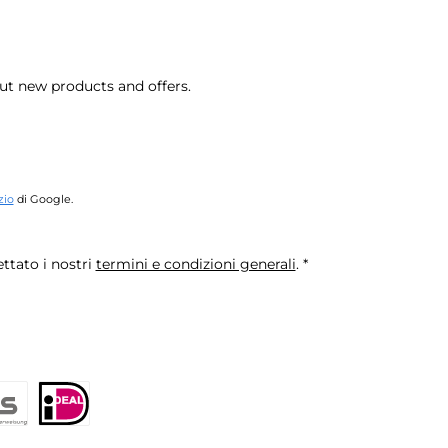
ut new products and offers.
zio
di Google.
ttato i nostri
termini e condizioni generali
.
*
retto SEPA
ps
iDEAL