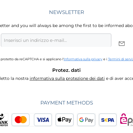
NEWSLETTER
letter and you will always be among the first to be informed abo
Indirizzo
e-
mail
*
 protetto da reCAPTCHA e si applicano l'
Informativa sulla privacy
e i
Termini di servi
Protez. dati
letto la nostra
informativa sulla protezione dei dati
e di aver acce
PAYMENT METHODS
Pagamento anticipato
Carta di credito o di debito
Apple Pay
Google Pay
Addebito di
e