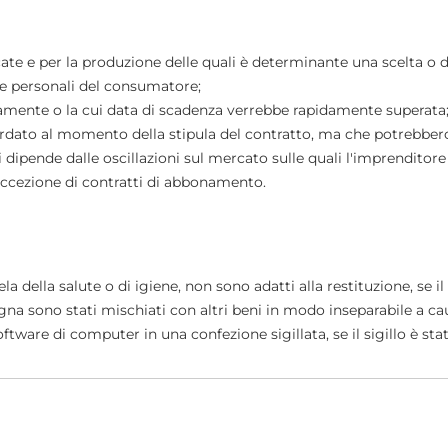
ricate e per la produzione delle quali è determinante una scelta 
e personali del consumatore;
pidamente o la cui data di scadenza verrebbe rapidamente superata
cordato al momento della stipula del contratto, ma che potrebber
li dipende dalle oscillazioni sul mercato sulle quali l'imprenditore
 ad eccezione di contratti di abbonamento.
tela della salute o di igiene, non sono adatti alla restituzione, se 
segna sono stati mischiati con altri beni in modo inseparabile a ca
 software di computer in una confezione sigillata, se il sigillo è 