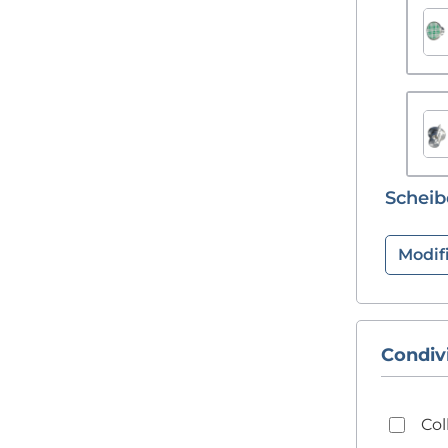
Schei
Modif
Condivi
Col