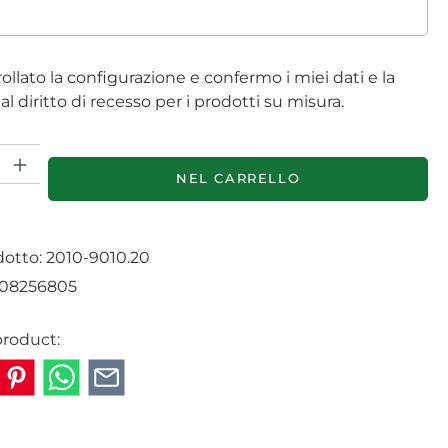
ollato la configurazione e confermo i miei dati e la
al diritto di recesso per i prodotti su misura.
prodotto: inserisci la quantità desiderata o usa i pulsanti per au
NEL CARRELLO
dotto:
2010-9010.20
08256805
product: