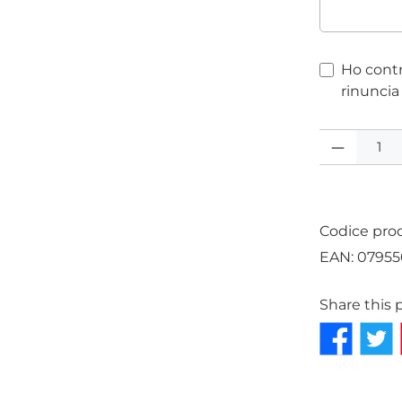
Ho contr
rinuncia 
Quantità del 
Codice pro
EAN:
07955
Share this 