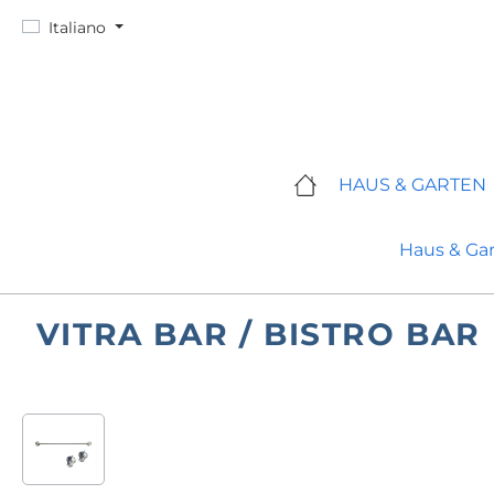
ssa al contenuto principale
Salta alla ricerca
Passa alla navigazione principale
Italiano
HAUS & GARTEN
Haus & Ga
VITRA BAR / BISTRO BAR 
Salta la galleria di immagini