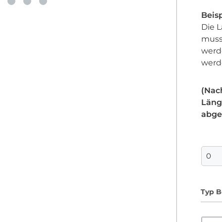
Beisp
Die L
muss
werd
werd
(Nac
Läng
abge
Typ B