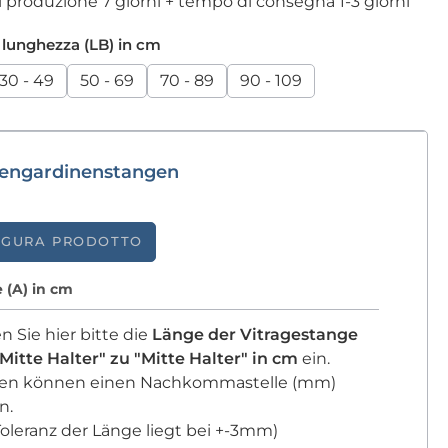
produzione 7 giorni + tempo di consegna 1-3 giorni
i lunghezza (LB) in cm
30 - 49
50 - 69
70 - 89
90 - 109
bengardinenstangen
IGURA PRODOTTO
 (A) in cm
n Sie hier bitte die
Länge der Vitragestange
Mitte Halter" zu "Mitte Halter" in cm
ein.
en können einen Nachkommastelle (mm)
n.
Toleranz der Länge liegt bei +-3mm)