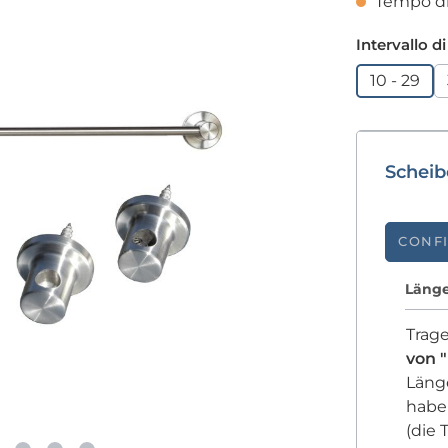
Tempo di 
Seleziona
Intervallo d
10 - 29
Schei
CONF
Länge
Trage
von "
Läng
habe
(die 