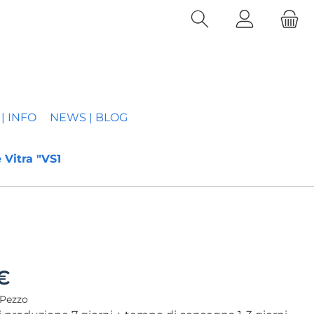
| INFO
NEWS | BLOG
 Vitra "VS1
€
 Pezzo