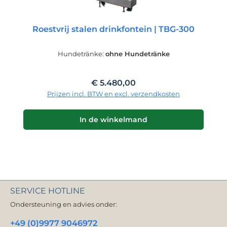
Roestvrij stalen drinkfontein | TBG-300
Hundetränke:
ohne Hundetränke
Normale prijs:
€ 5.480,00
Prijzen incl. BTW en excl. verzendkosten
In de winkelmand
SERVICE HOTLINE
Ondersteuning en advies onder:
+49 (0)9977 9046972