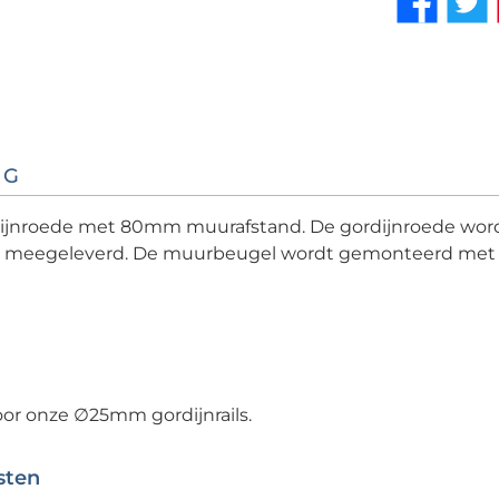
NG
rdijnroede met 80mm muurafstand. De gordijnroede wo
dt meegeleverd. De muurbeugel wordt gemonteerd met e
or onze ∅25mm gordijnrails.
sten