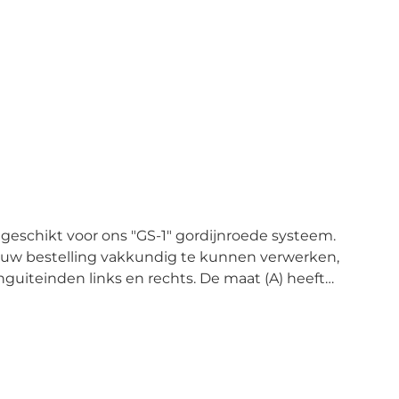
eschikt voor ons "GS-1" gordijnroede systeem.
 uw bestelling vakkundig te kunnen verwerken,
nguiteinden links en rechts. De maat (A) heeft
uiting voor standplaats
ing die bijna naadloos is. Er zijn geen nadelen
icht is een extra houder altijd uiterlijk bij de