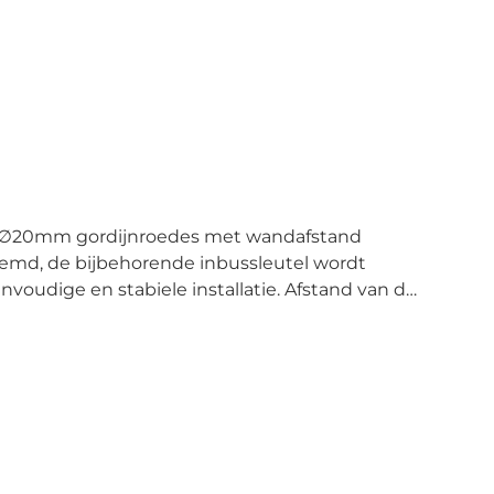
wee ∅20mm gordijnroedes met wandafstand
md, de bijbehorende inbussleutel wordt
udige en stabiele installatie. Afstand van de
steunen. Bevestiging van de gordijnroede aan
ageplaat art.nr. 2010-3031 te gebruiken (zie
e onze optionele speciale montageplaat art.nr.