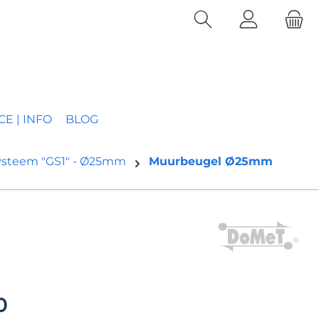
CE | INFO
BLOG
ysteem "GS1" - Ø25mm
Muurbeugel Ø25mm
0