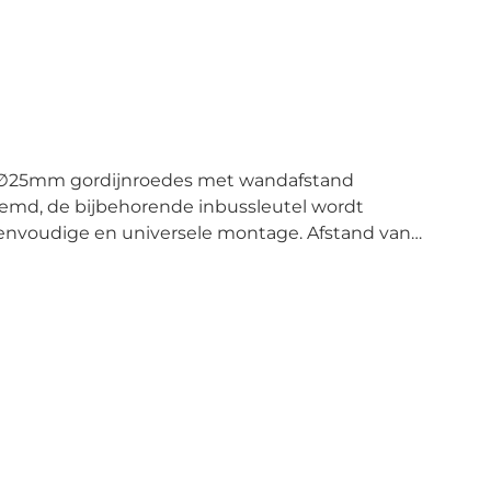
ee ∅25mm gordijnroedes met wandafstand
md, de bijbehorende inbussleutel wordt
nvoudige en universele montage. Afstand van
stiging van de gordijnroede aan rolluikkasten
nr. 2010-3031 te gebruiken (zie toebehoren).
ele speciale montageplaat art.nr. 2010-3031 te