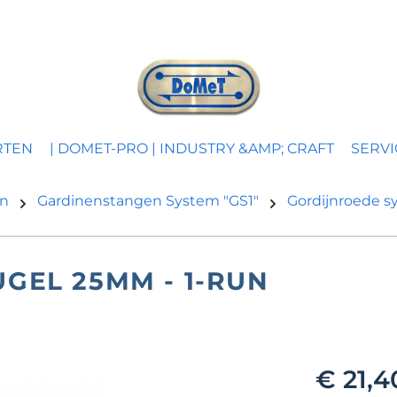
RTEN
| DOMET-PRO | INDUSTRY &AMP; CRAFT
SERVI
en
Gardinenstangen System "GS1"
Gordijnroede s
EL 25MM - 1-RUN
€ 21,4