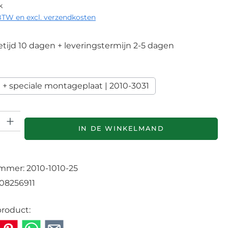
k
 BTW en excl. verzendkosten
tijd 10 dagen + leveringstermijn 2-5 dagen
+ speciale montageplaat | 2010-3031
elheid: Voer de gewenste hoeveelheid in of gebruik de knoppen
IN DE WINKELMAND
ummer:
2010-1010-25
08256911
product: