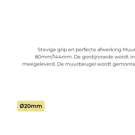
Stevige grip en perfecte afwerking Mu
80mm/144mm. De gordijnroede wordt in 
meegeleverd. De muurbeugel wordt gemonteer
de muurbeugels Wij bevelen een maximale afst
Voor de montage van de beugels op rolluikka
Bevestiging van de gordijnroede in hout Voor 
Ø20mm