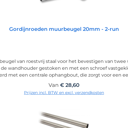
Gordijnroeden muurbeugel 20mm - 2-run
rbeugel van roestvrij staal voor het bevestigen van t
de wandhouder gestoken en met een schroef vastgekle
met een centrale ophangbout, die zorgt voor een eenvo
viseren wij een maximale afstand van 220cm tussen de 
Normale prijs:
Van
€ 28,60
s op rolluikkasten, gelieve onze optionele speciale mont
Prijzen incl. BTW en excl. verzendkosten
in hout Voor de montage van de houders in hout, geliev
2010-3031 te gebruiken (zie toebehoren).