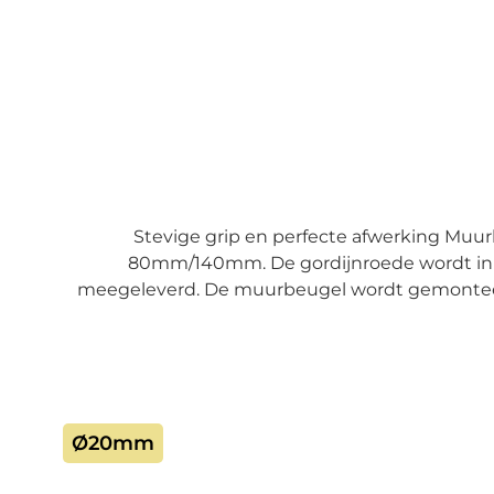
Stevige grip en perfecte afwerking Muu
80mm/140mm. De gordijnroede wordt in 
meegeleverd. De muurbeugel wordt gemonteerd 
muurbeugels Voor onze ∅20mm gordijnrails ad
rolluikkasten Voor de montage van de beugel
toebehoren). Bevestiging van de gordijnroede 
Ø20mm