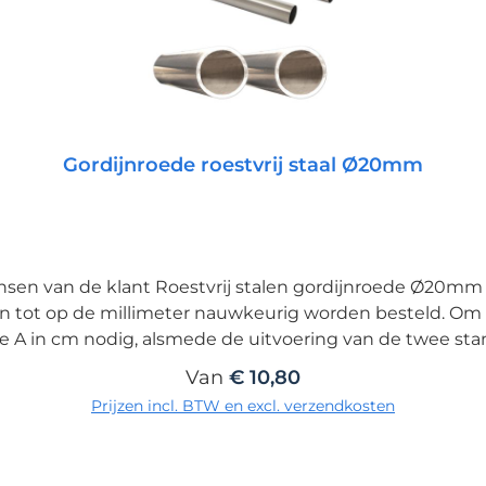
Gordijnroede roestvrij staal Ø20mm
en van de klant Roestvrij stalen gordijnroede Ø20mm g
 tot op de millimeter nauwkeurig worden besteld. Om
te A in cm nodig, alsmede de uitvoering van de twee sta
 de breedte van het raam! Vooraf moet het lengtebereik dat overeenkomt met
Normale prijs:
Van
€ 10,80
d van het bestelproces. De gordijnroede verdelen
Prijzen incl. BTW en excl. verzendkosten
 centraal of gelijkmatig over een bepaalde lengte te verdelen. Aansl
t probleemloos mogelijk dankzij onze zeer sterke verbind
lg van deze hoogwaardige verdeling. Vanwege het eigen gew