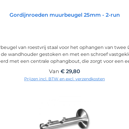
Gordijnroeden muurbeugel 25mm - 2-run
urbeugel van roestvrij staal voor het ophangen van tw
de wandhouder gestoken en met een schroef vastgekle
d met een centrale ophangbout, die zorgt voor een ee
and van 240 cm aan voor onze ∅25mm gordijnrails. Beve
Normale prijs:
Van
€ 29,80
sten, gelieve onze optionele speciale montageplaat art.-
Prijzen incl. BTW en excl. verzendkosten
de montage van de houders in hout, gelieve onze option
gebruiken (zie toebehoren).