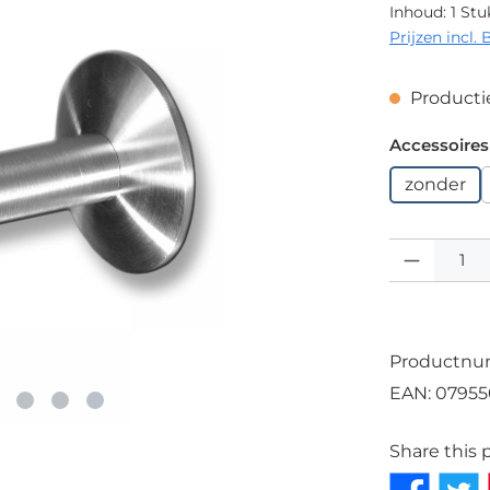
Inhoud:
1 Stu
Prijzen incl.
Productie
Selecteer
Accessoires
zonder
Producthoeve
Productn
EAN:
07955
Share this 