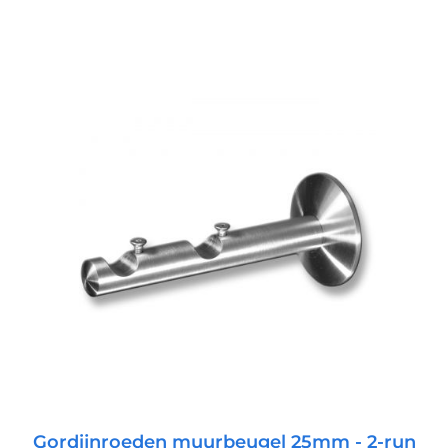
n wij een maximale beugelafstand van 220 cm. Vanaf wan
/ min. 3 houders 480 - 700 cm : 3-
gebruikt als de gordijnroede eindigt bij
zichtbaar is.(Het is niet mogelijk om onze eindstukken met 
den gebruikt als u een puristisch uiterlijk voor de gord
uk" wordt gebruikt om twee gordijnroeden met elkaar t
8 cm en u wilt dat de gordijnroede aan beide kanten 20 
 lengtebereik (LB) Lengtebereik (LB) = 130 - 149(Bij de 
duct configureren - lengte (A) in cm Voer de gewenste l
 links & rechts Selecteer het gewenste afwerkingstype p
voor "mm" hebben). Klaar!
Gordijnroeden muurbeugel 25mm - 2-run