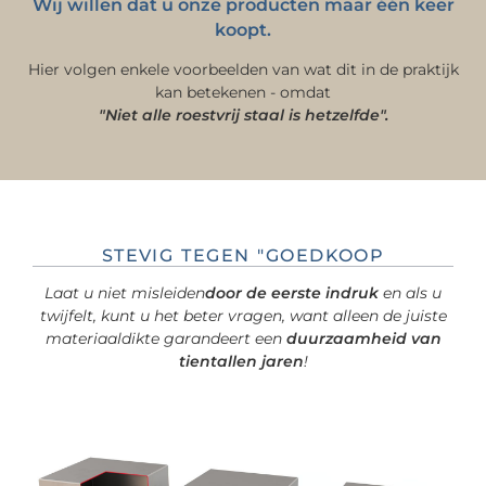
Wij willen dat u onze producten maar één keer
koopt.
Hier volgen enkele voorbeelden van wat dit in de praktijk
kan betekenen - omdat
"Niet alle roestvrij staal is hetzelfde".
STEVIG TEGEN "GOEDKOOP
Laat u niet misleiden
door de eerste indruk
en als u
twijfelt, kunt u het beter vragen, want alleen de juiste
materiaaldikte garandeert een
duurzaamheid van
tientallen jaren
!