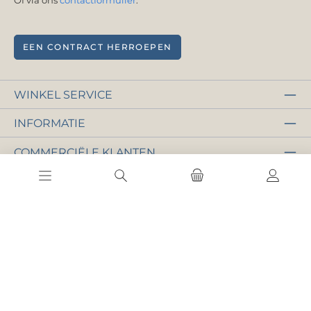
Of via ons
contactformulier
.
EEN CONTRACT HERROEPEN
WINKEL SERVICE
INFORMATIE
COMMERCIËLE KLANTEN
NEWSLETTER
PAYMENT METHODS
PayPal
Vooruitbetaling
Krediet- of debetkaart
Apple Pay
Google Pay
SEPA-incasso
eps
iDEAL