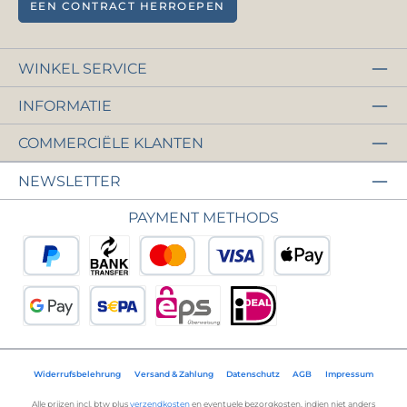
EEN CONTRACT HERROEPEN
WINKEL SERVICE
INFORMATIE
COMMERCIËLE KLANTEN
NEWSLETTER
PAYMENT METHODS
PayPal
Vooruitbetaling
Krediet- of debetkaart
Apple Pay
Google Pay
SEPA-incasso
eps
iDEAL
Widerrufsbelehrung
Versand & Zahlung
Datenschutz
AGB
Impressum
Alle prijzen incl. btw plus
verzendkosten
en eventuele bezorgkosten, indien niet anders