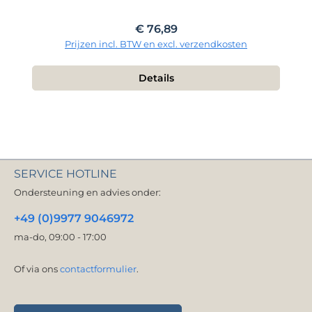
Normale prijs:
€ 76,89
Prijzen incl. BTW en excl. verzendkosten
Details
SERVICE HOTLINE
Ondersteuning en advies onder:
+49 (0)9977 9046972
ma-do, 09:00 - 17:00
Of via ons
contactformulier
.