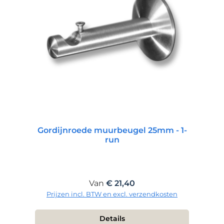
Gordijnroede muurbeugel 25mm - 1-
run
Normale prijs:
Van
€ 21,40
Prijzen incl. BTW en excl. verzendkosten
Details