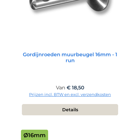
Gordijnroeden muurbeugel 16mm - 1
run
Normale prijs:
Van
€ 18,50
Prijzen incl. BTW en excl. verzendkosten
Details
Ø16mm