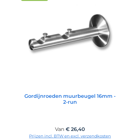
Gordijnroeden muurbeugel 16mm -
2-run
Normale prijs:
Van
€ 26,40
Prijzen incl. BTW en excl. verzendkosten