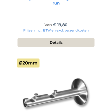
run
Normale prijs:
Van
€ 19,80
Prijzen incl. BTW en excl. verzendkosten
Details
Ø20mm