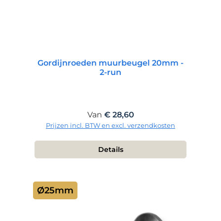
Gordijnroeden muurbeugel 20mm -
2-run
Normale prijs:
Van
€ 28,60
Prijzen incl. BTW en excl. verzendkosten
Details
Ø25mm