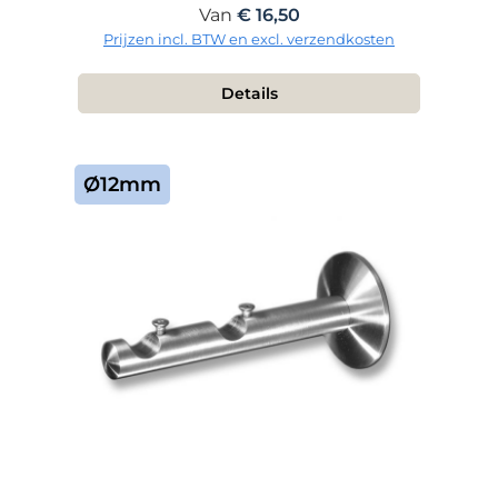
Normale prijs:
Van
€ 16,50
Prijzen incl. BTW en excl. verzendkosten
Details
Ø12mm