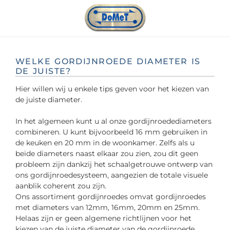
Ga naar de hoofdinhoud
WELKE GORDIJNROEDE DIAMETER IS
DE JUISTE?
Hier willen wij u enkele tips geven voor het kiezen van
de juiste diameter.
In het algemeen kunt u al onze gordijnroedediameters
combineren. U kunt bijvoorbeeld 16 mm gebruiken in
de keuken en 20 mm in de woonkamer. Zelfs als u
beide diameters naast elkaar zou zien, zou dit geen
probleem zijn dankzij het schaalgetrouwe ontwerp van
ons gordijnroedesysteem, aangezien de totale visuele
aanblik coherent zou zijn.
Ons assortiment gordijnroedes omvat gordijnroedes
met diameters van 12mm, 16mm, 20mm en 25mm.
Helaas zijn er geen algemene richtlijnen voor het
kiezen van de juiste diameter van de gordijnroede,