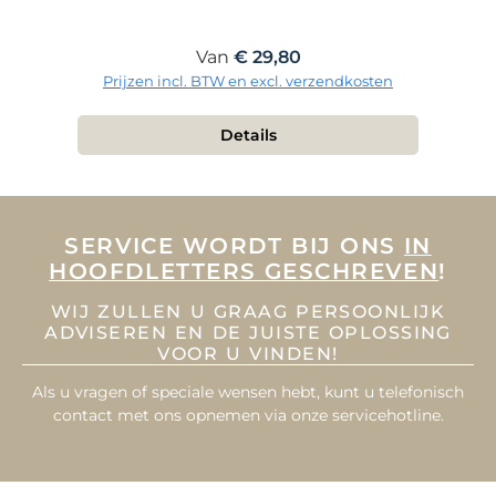
Normale prijs:
Van
€ 29,80
Prijzen incl. BTW en excl. verzendkosten
Details
SERVICE WORDT BIJ ONS
IN
HOOFDLETTERS GESCHREVEN
!
WIJ ZULLEN U GRAAG PERSOONLIJK
ADVISEREN EN DE JUISTE OPLOSSING
VOOR U VINDEN!
Als u vragen of speciale wensen hebt, kunt u telefonisch
contact met ons opnemen via onze servicehotline.