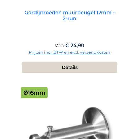
Gordijnroeden muurbeugel 12mm -
2-run
Normale prijs:
Van
€ 24,90
Prijzen incl. BTW en excl. verzendkosten
Details
Ø16mm