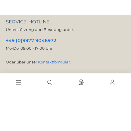
SERVICE-HOTLINE
Unterstützung und Beratung unter:
+49 (0)9977 9046972
Mo-Do, 09:00 - 17:00 Uhr
Oder über unser
Kontaktformular
.
VERTRAG WIDERRUFEN
SERVICE
INFORMATIONEN
GEWERBEKUNDEN