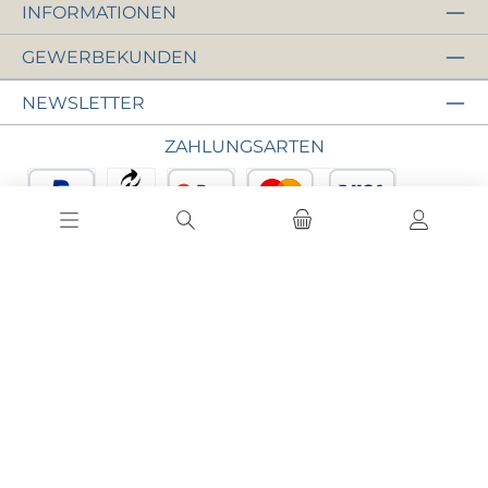
INFORMATIONEN
GEWERBEKUNDEN
NEWSLETTER
ZAHLUNGSARTEN
PayPal
Vorkasse
Google Pay
Kredit- oder Debitkarte
Apple Pay
SEPA Lastschrift
eps
iDEAL
Widerrufsbelehrung
Versand & Zahlung
Datenschutz
AGB
Impressum
Alle Preise inkl. gesetzl. Mehrwertsteuer zzgl.
Versandkosten
und ggf. Nachnahmegebühren,
wenn nicht anders angegeben.
© 2026 DoMeT - Die Edelstahlmanufaktur - Alle Rechte vorbehalten. Theme by
ThemeWare®