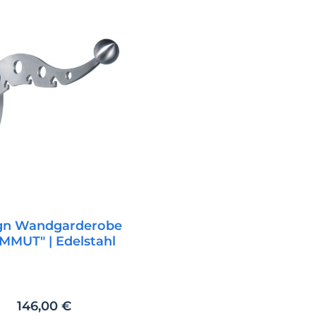
gn Wandgarderobe
MMUT" | Edelstahl
Regulärer Preis:
146,00 €