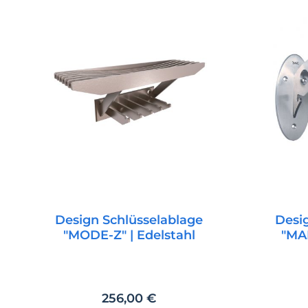
Design Schlüsselablage
Desi
"MODE-Z" | Edelstahl
"MA
Regulärer Preis:
256,00 €