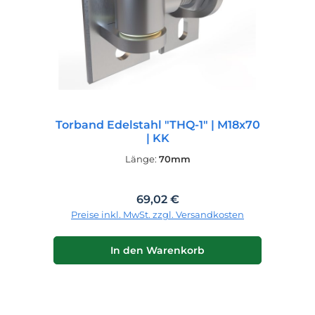
Torband Edelstahl "THQ-1" | M18x70
| KK
Länge:
70mm
Regulärer Preis:
69,02 €
Preise inkl. MwSt. zzgl. Versandkosten
In den Warenkorb