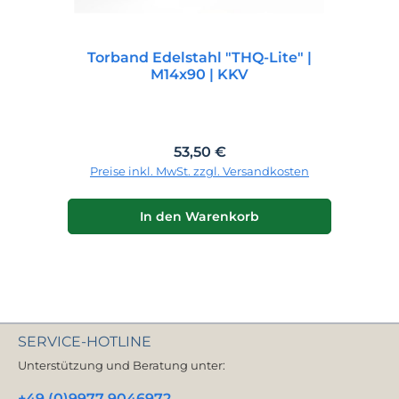
Torband Edelstahl "THQ-Lite" |
M14x90 | KKV
Regulärer Preis:
53,50 €
Preise inkl. MwSt. zzgl. Versandkosten
In den Warenkorb
SERVICE-HOTLINE
Unterstützung und Beratung unter:
+49 (0)9977 9046972