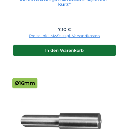
kurz"
Regulärer Preis:
7,10 €
Preise inkl. MwSt. zzgl. Versandkosten
In den Warenkorb
Ø16mm