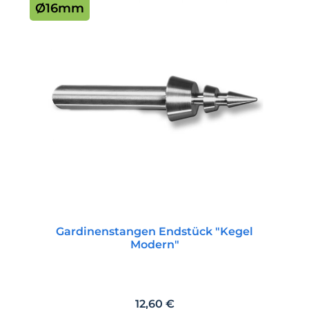
Ø16mm
Gardinenstangen Endstück "Kegel
Modern"
Regulärer Preis:
12,60 €