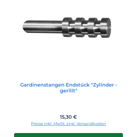
Gardinenstangen Endstück "Zylinder -
gerillt"
Regulärer Preis:
15,30 €
Preise inkl. MwSt. zzgl. Versandkosten