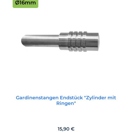
Ø16mm
Gardinenstangen Endstück "Zylinder mit
Ringen"
Regulärer Preis:
15,90 €