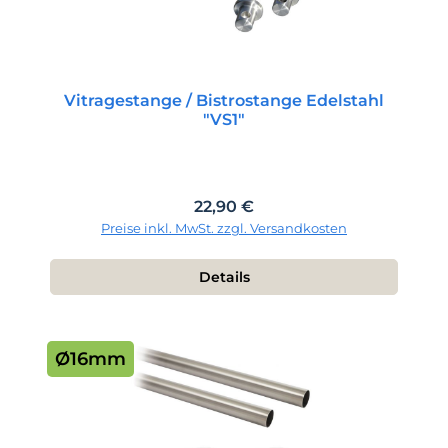
Vitragestange / Bistrostange Edelstahl
"VS1"
Regulärer Preis:
22,90 €
Preise inkl. MwSt. zzgl. Versandkosten
Details
Ø16mm