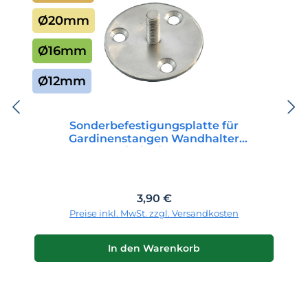
Ø20mm
Ø16mm
Ø12mm
Sonderbefestigungsplatte für
Gardinenstangen Wandhalter
12/16/20/25mm
Regulärer Preis:
3,90 €
Preise inkl. MwSt. zzgl. Versandkosten
In den Warenkorb