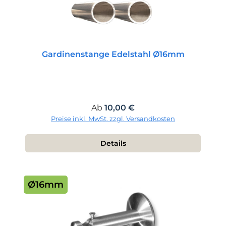
Gardinenstange Edelstahl Ø16mm
Regulärer Preis:
Ab
10,00 €
Preise inkl. MwSt. zzgl. Versandkosten
Details
Ø16mm