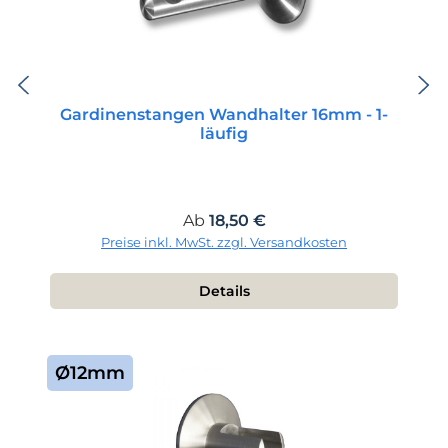
Gardinenstangen Wandhalter 16mm - 1-
läufig
Regulärer Preis:
Ab
18,50 €
Preise inkl. MwSt. zzgl. Versandkosten
Details
Ø12mm