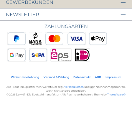
GEWERBEKUNDEN
NEWSLETTER
ZAHLUNGSARTEN
PayPal
Vorkasse
Kredit- oder Debitkarte
Apple Pay
Google Pay
SEPA Lastschrift
eps
iDEAL
Widerrufsbelehrung
Versand & Zahlung
Datenschutz
AGB
Impressum
Alle Preise inkl. gesetzl. Mehrwertsteuer zzgl.
Versandkosten
und ggf. Nachnahmegebühren,
wenn nicht anders angegeben.
© 2026 DoMeT - Die Edelstahlmanufaktur - Alle Rechte vorbehalten. Theme by
ThemeWare®