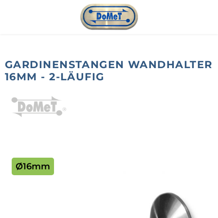
Zum Hauptinhalt springen
GARDINENSTANGEN WANDHALTER
16MM - 2-LÄUFIG
Bildergalerie überspringen
Ø16mm