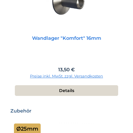
Wandlager "Komfort" 16mm
Regulärer Preis:
13,50 €
Preise inkl. MwSt. zzgl. Versandkosten
Details
Produktgalerie überspringen
Zubehör
Ø25mm